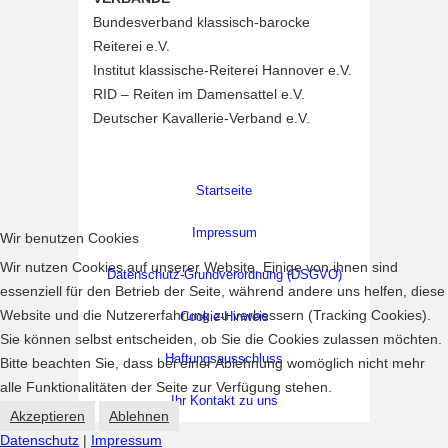
Bundesverband klassisch-barocke
Reiterei e.V.
Institut klassische-Reiterei Hannover e.V.
RID – Reiten im Damensattel e.V.
Deutscher Kavallerie-Verband e.V.
Startseite
Impressum
Wir benutzen Cookies
Wir nutzen Cookies auf unserer Website. Einige von ihnen sind
Datenschutz-Grundverordnung (DSGVO)
essenziell für den Betrieb der Seite, während andere uns helfen, diese
Website und die Nutzererfahrung zu verbessern (Tracking Cookies).
Cookie-Hinweis
Sie können selbst entscheiden, ob Sie die Cookies zulassen möchten.
Haftungsausschluss
Bitte beachten Sie, dass bei einer Ablehnung womöglich nicht mehr
alle Funktionalitäten der Seite zur Verfügung stehen.
Ihr Kontakt zu uns
Akzeptieren
Ablehnen
Datenschutz
|
Impressum